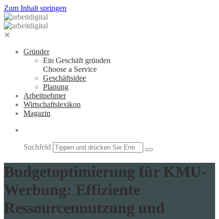
Zum Inhalt springen
✕
Gründer
Ein Geschäft gründen
Choose a Service
Geschäftsidee
Planung
Arbeitnehmer
Wirtschaftslexikon
Magazin
Suchfeld
Budgetoptimierung für KMU-
Werbung: Effiziente
Ressourcennutzung und