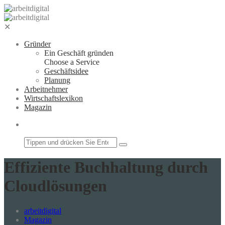
Zum
Inhalt
springen
✕
Gründer
Ein Geschäft gründen
Choose a Service
Geschäftsidee
Planung
Arbeitnehmer
Wirtschaftslexikon
Magazin
Suchfeld
Effiziente Buchhaltung durch
Cloudlösungen
arbeitdigital
Magazin