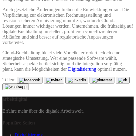
Auch gesetzliche Änderungen treiben die Entwicklung voran. Die
Verpflichtung zur elektronischen Rechnungsstellung und
revisionssicheren Archivierung nimmt zu, wodurch Cloud-
Lösungen immer wichtiger werden. Unternehmen, die frühzeitig auf
digitale Buchhaltung umstellen, profitieren von effizienteren
Abläufen und sind besser auf regulatorische Anpassungen
vorbereitet.
Cloud-Buchhaltung bietet viele Vorteile, erfordert jedoch eine
strategische Umsetzung. Wer eine passende Software wählt,
Sicherheitsaspekte berücksichtigt und die Integration sorgfältig
plant, kann die Möglichkeiten der
Digitalisierung
optimal nutzen.
Teilen:
arbeitdigital
Erfahre mehr über die digitale Arbeitswelt.
Populäre Seiten
Digitalisierung