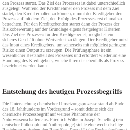
den Prozess startet. Das Ziel des Prozesses ist dabei unterschiedlich
ausgelegt. Während der Kreditnehmer den Prozess mit dem Ziel
startet, den Kredit erhalten zu können, nimmt der Kreditgeber den
Prozess auf mit dem Ziel, den Erfolg des Prozesses erst einmal zu
betrachten. Für den Kreditgebenden startet dann der Prozess der
Risikobewertung auf der Grundlage eigens festgelegter Kriterien.
Das Ziel des Prozesses für den Kreditgeber ist, möglichst ein
sicheres Geschäft ohne Wertverlust zu tätigen. Der Kreditgeber nutzt
das Input eines Kreditgebers, um seinerseits mit möglichst geringem
Risiko einen Output zu erzeugen. Die Prüfungsphase ist ein
wesentlicher Bestandteil des Prozesses und erfordert wiederum eine
Handlung des Kreditgebers, welche ihrerseits ebenfalls als Prozess
bezeichnet werden kann.
Entstehung des heutigen Prozessbegriffs
Die Untersuchung chemischer Umsetzungsprozesse stand ab Ende
des 18. Jahrhunderts im Vordergrund – somit dehnte sich der
chemische Prozessbegriff auf weitere Phänomene der
Naturwissenschaften aus. Friedrich Wilhelm Joseph Schelling (ein
deutscher Philosoph und Anthropologe) stellte eine wechselseitige
Beziehung zwischen den Begriffen „Prozeß“ (alte Rechtschreibung)