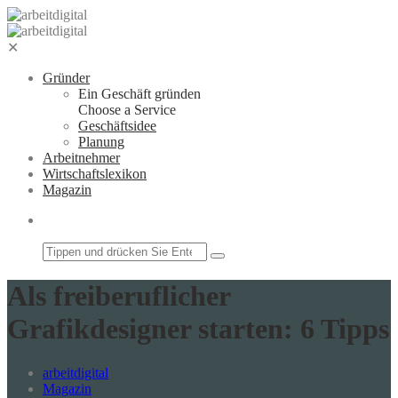
Zum
Inhalt
springen
✕
Gründer
Ein Geschäft gründen
Choose a Service
Geschäftsidee
Planung
Arbeitnehmer
Wirtschaftslexikon
Magazin
Suchfeld
Als freiberuflicher
Grafikdesigner starten: 6 Tipps
arbeitdigital
Magazin