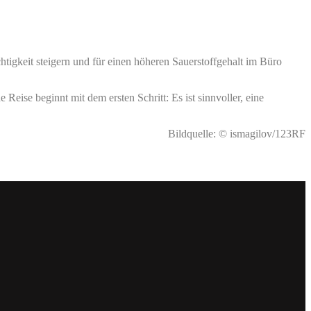
htigkeit steigern und für einen höheren Sauerstoffgehalt im Büro
Reise beginnt mit dem ersten Schritt: Es ist sinnvoller, eine
Bildquelle: © ismagilov/123RF