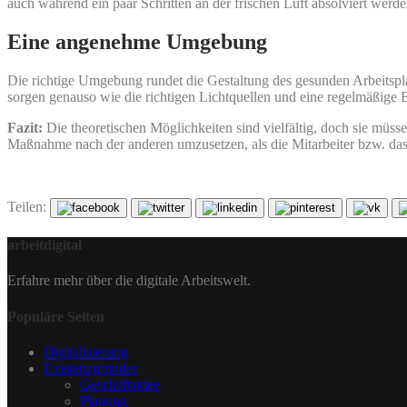
auch während ein paar Schritten an der frischen Luft absolviert werde
Eine angenehme Umgebung
Die richtige Umgebung rundet die Gestaltung des gesunden Arbeitsp
sorgen genauso wie die richtigen Lichtquellen und eine regelmäßige 
Fazit:
Die theoretischen Möglichkeiten sind vielfältig, doch sie müsse
Maßnahme nach der anderen umzusetzen, als die Mitarbeiter bzw. das
Teilen:
arbeitdigital
Erfahre mehr über die digitale Arbeitswelt.
Populäre Seiten
Digitalisierung
Existenzgründer
Geschäftsidee
Planung