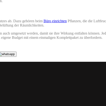
n.
latzes ab. Dazu gehören beim
Büro einrichten
Pflanzen, die die Luftfeuc
Belüftung der Räumlichkeiten.
n auch umgesetzt werden, damit sie ihre Wirkung entfalten können. Jede 
 eigene Budget mit einem einmaligen Komplettpaket zu überfordern.