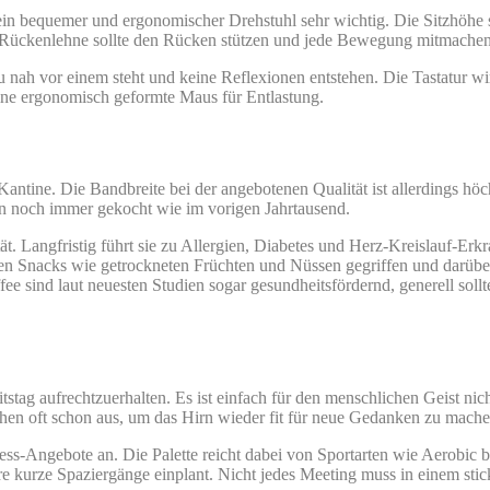
in bequemer und ergonomischer Drehstuhl sehr wichtig. Die Sitzhöhe sol
ie Rückenlehne sollte den Rücken stützen und jede Bewegung mitmachen
 zu nah vor einem steht und keine Reflexionen entstehen. Die Tastatur 
 eine ergonomisch geformte Maus für Entlastung.
ntine. Die Bandbreite bei der angebotenen Qualität ist allerdings höc
n noch immer gekocht wie im vorigen Jahrtausend.
ät. Langfristig führt sie zu Allergien, Diabetes und Herz-Kreislauf-E
n Snacks wie getrockneten Früchten und Nüssen gegriffen und darüber h
e sind laut neuesten Studien sogar gesundheitsfördernd, generell sollt
tstag aufrechtzuerhalten. Es ist einfach für den menschlichen Geist 
en oft schon aus, um das Hirn wieder fit für neue Gedanken zu mache
tness-Angebote an. Die Palette reicht dabei von Sportarten wie Aerobic
e kurze Spaziergänge einplant. Nicht jedes Meeting muss in einem stic