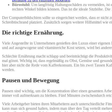
Beratung zu den einzelnen Modellen
.
Bürostuhl:
Um langfristig Haltungsschäden zu vermeiden, ist e
rechten Winkel bilden können. Das ist die ideale Sitzhöhe. D
Der Computerbildschirm sollte so eingerichtet werden, dass er nicht
Schreibtischrand platziert. Zusätzlich sorgen weitere Hilfsmittel wie
Die richtige Ernährung.
Viele Angestellte in Unternehmen genießen den Luxus einer eigenen Ka
und auf ausgewogene und vitaminreiche Kost setzen, wird bei andere
Schlechte Ernährung macht schlapp und beeinträchtigt die Produktivit
mal gönnt. Wichtig ist, dass regelmäßig zu Obst, Gemüse und gesunde
hier aber nicht die Rede vom Kaffeekonsum. Ein bis zwei Tassen Kaffe
werden.
Pausen und Bewegung
Pausen sind wichtig, um die Konzentration über einen gesamten Arbei
immer voll aufmerksam zu bleiben. Fünf Minuten zwischendurch reich
Viele Arbeitgeber bieten ihren Mitarbeitern auch unterschiedliche Fi
kann man sich gesund halten, indem man über den Tag verteilt mehrer