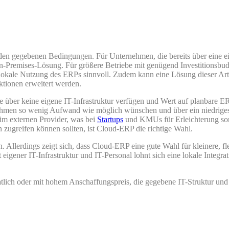
en gegebenen Bedingungen. Für Unternehmen, die bereits über eine ei
On-Premises-Lösung. Für größere Betriebe mit genügend Investitionsbu
lokale Nutzung des ERPs sinnvoll. Zudem kann eine Lösung dieser Art 
tionen erweitert werden.
ie über keine eigene IT-Infrastruktur verfügen und Wert auf planbar
bnahmen so wenig Aufwand wie möglich wünschen und über ein niedrige
im externen Provider, was bei
Startups
und KMUs für Erleichterung s
n zugreifen können sollten, ist Cloud-ERP die richtige Wahl.
en. Allerdings zeigt sich, dass Cloud-ERP eine gute Wahl für kleinere, 
 eigener IT-Infrastruktur und IT-Personal lohnt sich eine lokale Integ
atlich oder mit hohem Anschaffungspreis, die gegebene IT-Struktur un