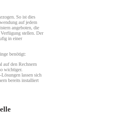
ezogen. So ist dies
nwendung auf jedem
istern angeboten, die
 Verfügung stellen. Der
fig in einer
nge benötigt:
kal auf den Rechnern
o wichtiger.
-Lösungen lassen sich
n bereits installiert
elle