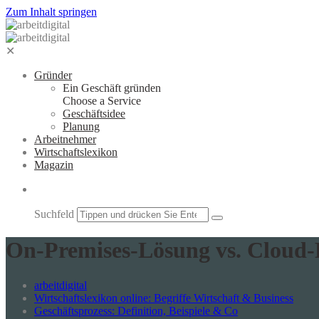
Zum Inhalt springen
✕
Gründer
Ein Geschäft gründen
Choose a Service
Geschäftsidee
Planung
Arbeitnehmer
Wirtschaftslexikon
Magazin
Suchfeld
On-Premises-Lösung vs. Cloud
arbeitdigital
Wirtschaftslexikon online: Begriffe Wirtschaft & Business
Geschäftsprozess: Definition, Beispiele & Co