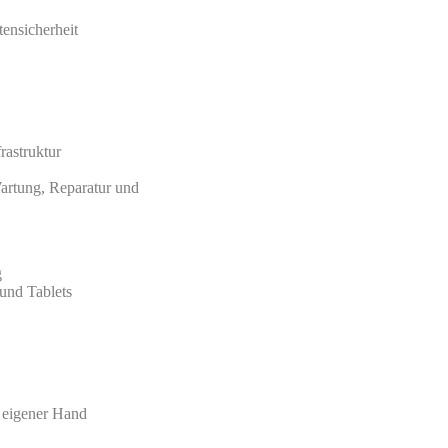
ensicherheit
rastruktur
artung, Reparatur und
g
und Tablets
n eigener Hand