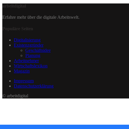
arbeitdigital
Erfahre mehr über die digitale Arbeitswelt.
Populäre Seiten
Digitalisierung
Existenzgründer
Geschäftsidee
Planung
Arbeitnehmer
Wirtschaftslexikon
Magazin
Impressum
Datenschutzerklärung
© arbeitdigital