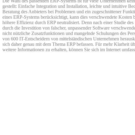
Die Wahl des passenden ERP-Systems ist für viele Unternehmen kein
gestellt: Einfache Integration und Installation, leichte und intuitive 
Beratung des Anbieters bei Problemen und ein zugeschnittener Funkt
eines ERP-Systems berücksichtigt, kann dies verschwendete Kosten b
höhere Effizienz durch ERP neutralisiert. Denn nach einer Studie des
durch die Investition von falscher, unpassender Software verschwende
nicht nützliche Zusatzfunktionen und mangelnde Schulungen des Perso
von 600 IT-Entscheidern von mittelständischen Unternehmen herauskr
sich daher genau mit dem Thema ERP befassen. Für mehr Klarheit
weitere Informationen zu erhalten, können Sie sich im Internet umfas