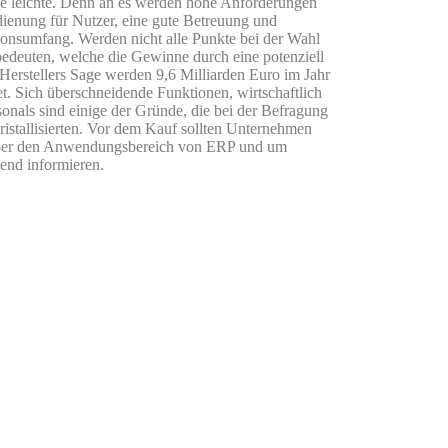
e leichte. Denn an es werden hohe Anforderungen
Bedienung für Nutzer, eine gute Betreuung und
ionsumfang. Werden nicht alle Punkte bei der Wahl
edeuten, welche die Gewinne durch eine potenziell
 Herstellers Sage werden 9,6 Milliarden Euro im Jahr
t. Sich überschneidende Funktionen, wirtschaftlich
nals sind einige der Gründe, die bei der Befragung
istallisierten. Vor dem Kauf sollten Unternehmen
 über den Anwendungsbereich von ERP und um
send informieren.