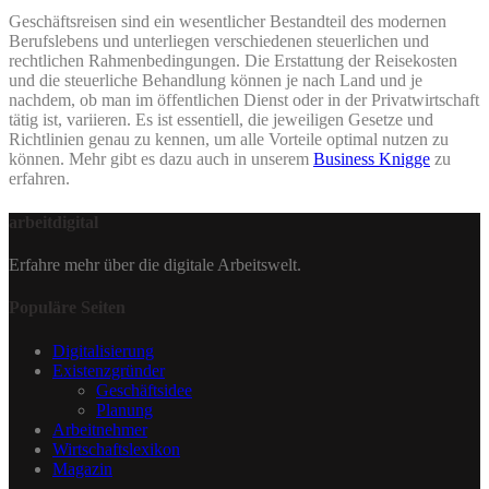
Geschäftsreisen sind ein wesentlicher Bestandteil des modernen
Berufslebens und unterliegen verschiedenen steuerlichen und
rechtlichen Rahmenbedingungen. Die Erstattung der Reisekosten
und die steuerliche Behandlung können je nach Land und je
nachdem, ob man im öffentlichen Dienst oder in der Privatwirtschaft
tätig ist, variieren. Es ist essentiell, die jeweiligen Gesetze und
Richtlinien genau zu kennen, um alle Vorteile optimal nutzen zu
können. Mehr gibt es dazu auch in unserem
Business Knigge
zu
erfahren.
arbeitdigital
Erfahre mehr über die digitale Arbeitswelt.
Populäre Seiten
Digitalisierung
Existenzgründer
Geschäftsidee
Planung
Arbeitnehmer
Wirtschaftslexikon
Magazin