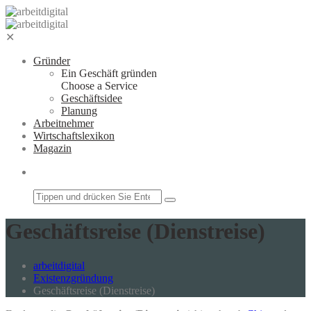
Zum
Inhalt
springen
✕
Gründer
Ein Geschäft gründen
Choose a Service
Geschäftsidee
Planung
Arbeitnehmer
Wirtschaftslexikon
Magazin
Suchfeld
Geschäftsreise (Dienstreise)
arbeitdigital
Existenzgründung
Geschäftsreise (Dienstreise)